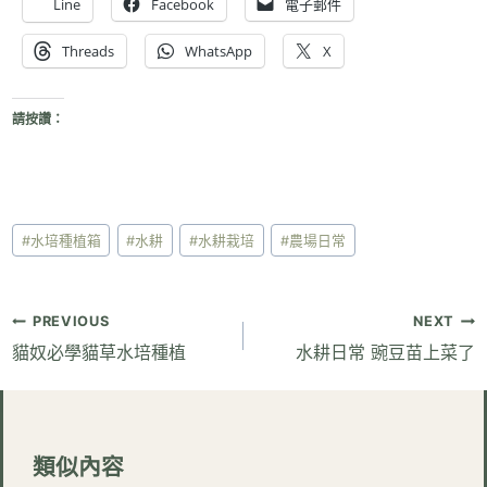
Line
Facebook
電子郵件
Threads
WhatsApp
X
請按讚：
Post
#
水培種植箱
#
水耕
#
水耕栽培
#
農場日常
Tags:
文
PREVIOUS
NEXT
章
貓奴必學貓草水培種植
水耕日常 豌豆苗上菜了
導
覽
類似內容