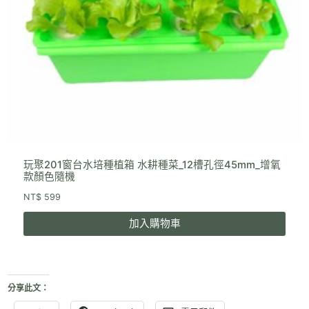
玩聚201窗台水培種植箱 水耕種菜_12槽孔徑45mm_增氧
款顏色隨機
NT$
599
加入購物車
分享此文：