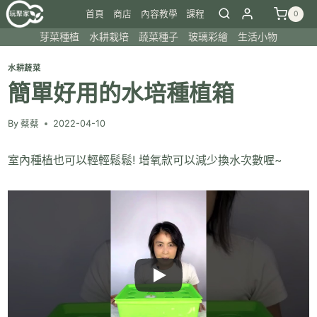
Skip
首頁
商店
內容教學
課程
0
to
芽菜種植
水耕栽培
蔬菜種子
玻璃彩繪
生活小物
content
水耕蔬菜
簡單好用的水培種植箱
By
蔡蔡
2022-04-10
室內種植也可以輕輕鬆鬆! 增氧款可以減少換水次數喔~