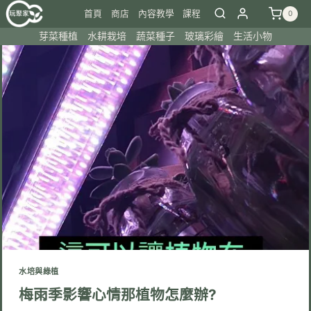
Skip
首頁
商店
內容教學
課程
0
to
芽菜種植
水耕栽培
蔬菜種子
玻璃彩繪
生活小物
content
水培與綠植
梅雨季影響心情那植物怎麼辦?