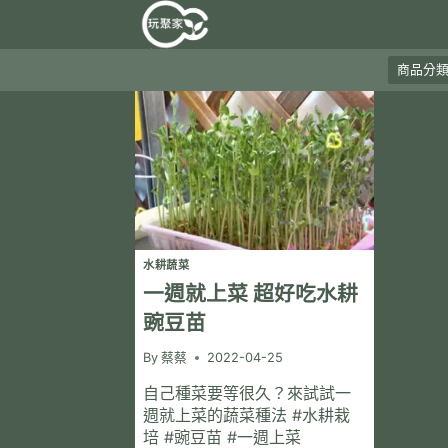
Skip
to
content
商品分類
水耕蔬菜
一週就上菜 超好吃水耕
豌豆苗
By
蔡蔡
2022-04-25
自己種菜要等很久？來試試一
週就上菜的蔬菜種法 #水耕栽
培 #豌豆苗 #一週上菜