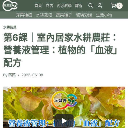
Skip
首頁
商店
內容教學
課程
0
to
芽菜種植
水耕栽培
蔬菜種子
玻璃彩繪
生活小物
content
水耕蔬菜
第6課｜室內居家水耕農莊：
營養液管理：植物的「血液」
配方
By
蔡蔡
2026-06-08