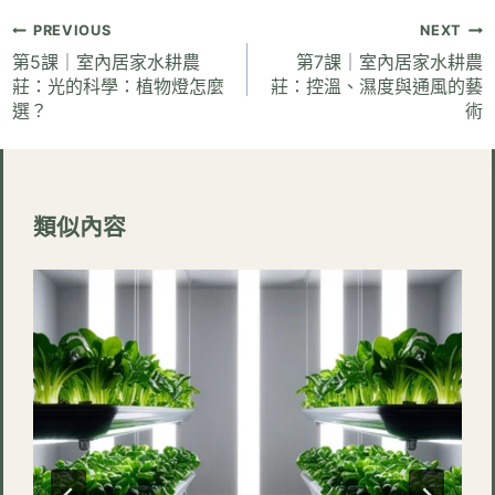
文
PREVIOUS
NEXT
章
第5課｜室內居家水耕農
第7課｜室內居家水耕農
莊：光的科學：植物燈怎麼
莊：控溫、濕度與通風的藝
導
選？
術
覽
類似內容