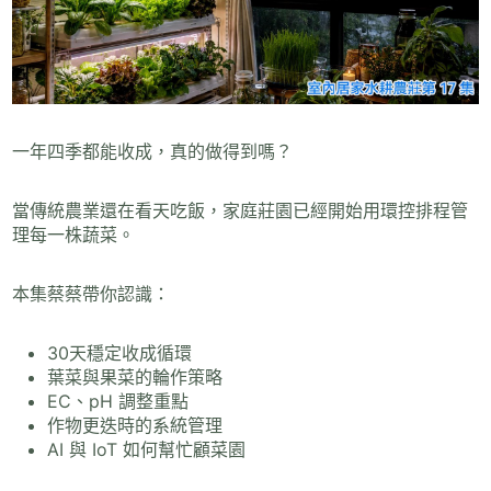
一年四季都能收成，真的做得到嗎？
當傳統農業還在看天吃飯，家庭莊園已經開始用環控排程管
理每一株蔬菜。
本集蔡蔡帶你認識：
30天穩定收成循環
葉菜與果菜的輪作策略
EC、pH 調整重點
作物更迭時的系統管理
AI 與 IoT 如何幫忙顧菜園