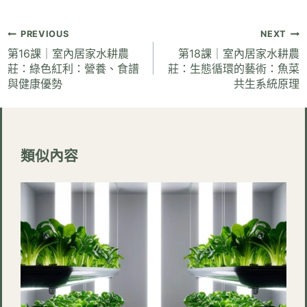
文
PREVIOUS
NEXT
章
第16課｜室內居家水耕農
第18課｜室內居家水耕農
莊：綠色紅利：營養、食譜
莊：生態循環的藝術：魚菜
導
與健康優勢
共生系統原理
覽
類似內容