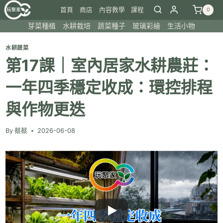
Skip
首頁
商店
內容教學
課程
0
to
芽菜種植
水耕栽培
蔬菜種子
玻璃彩繪
生活小物
content
水耕蔬菜
第17課｜室內居家水耕農莊：
一年四季穩定收成：環控排程
與作物更迭
By
蔡蔡
2026-06-08