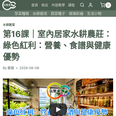
Skip
首頁
商店
內容教學
課程
0
to
芽菜種植
水耕栽培
蔬菜種子
玻璃彩繪
生活小物
content
水耕蔬菜
第16課｜室內居家水耕農莊：
綠色紅利：營養、食譜與健康
優勢
By
蔡蔡
2026-06-08