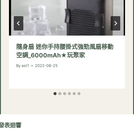
隨身扇 迷你手持腰掛式強勁風扇移動
空調_6000mAh★玩聚家
By
ast1
2022-08-25
發表迴響