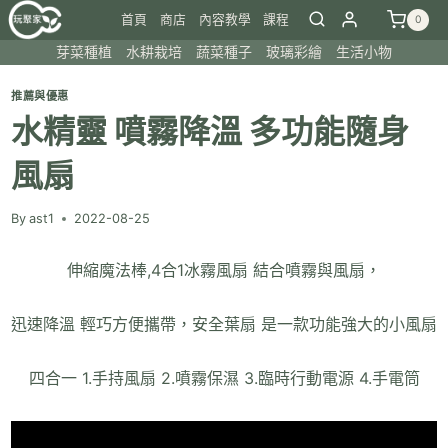
Skip
首頁
商店
內容教學
課程
0
to
芽菜種植
水耕栽培
蔬菜種子
玻璃彩繪
生活小物
content
推薦與優惠
水精靈 噴霧降溫 多功能隨身
風扇
By
ast1
2022-08-25
伸縮魔法棒,4合1冰霧風扇 結合噴霧與風扇，
迅速降溫 輕巧方便攜帶，安全葉扇 是一款功能強大的小風扇
四合一 1.手持風扇 2.噴霧保濕 3.臨時行動電源 4.手電筒