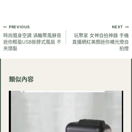
文
PREVIOUS
NEXT
章
時尚隨身空調 渦輪聚風靜音
玩聚家 女神自拍神器 手機
迷你輕盈USB掛脖式風扇 不
直播網紅美顏迷你補光燈自
導
夾頭髮
拍燈
覽
類似內容